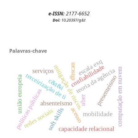
e-ISSN:
2177-6652
Doi:
10.20397/g&t
Palavras-chave
escala exq
dbscan
mitigação de riscos.
confiabilidade
computação em nuvem
teoria da agência
serviços
terceirização de ti
presenteísmo
união europeia
c&t&i
políticas públicas
uber
absenteísmo
acesso
soft skills
redes sociais
mobilidade
capacidade relacional