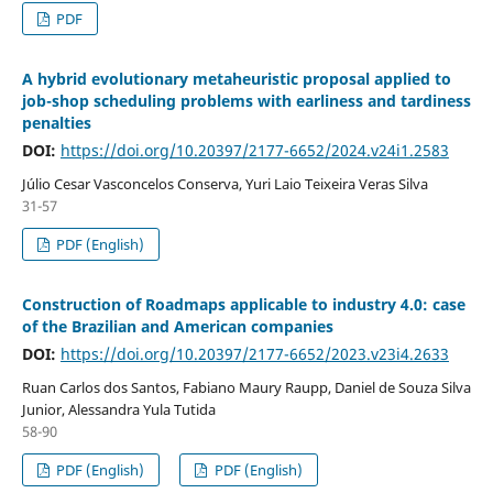
PDF
A hybrid evolutionary metaheuristic proposal applied to
job-shop scheduling problems with earliness and tardiness
penalties
DOI:
https://doi.org/10.20397/2177-6652/2024.v24i1.2583
Júlio Cesar Vasconcelos Conserva, Yuri Laio Teixeira Veras Silva
31-57
PDF (English)
Construction of Roadmaps applicable to industry 4.0: case
of the Brazilian and American companies
DOI:
https://doi.org/10.20397/2177-6652/2023.v23i4.2633
Ruan Carlos dos Santos, Fabiano Maury Raupp, Daniel de Souza Silva
Junior, Alessandra Yula Tutida
58-90
PDF (English)
PDF (English)