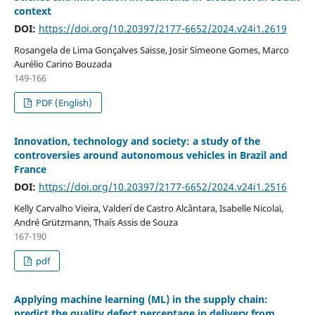
context
DOI:
https://doi.org/10.20397/2177-6652/2024.v24i1.2619
Rosangela de Lima Gonçalves Saisse, Josir Simeone Gomes, Marco
Aurélio Carino Bouzada
149-166
PDF (English)
Innovation, technology and society: a study of the
controversies around autonomous vehicles in Brazil and
France
DOI:
https://doi.org/10.20397/2177-6652/2024.v24i1.2516
Kelly Carvalho Vieira, Valderí de Castro Alcântara, Isabelle Nicolaï,
André Grützmann, Thaís Assis de Souza
167-190
pdf
Applying machine learning (ML) in the supply chain:
predict the quality defect percentage in delivery from