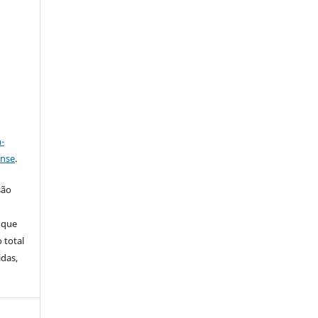
a
-
ense
.
são
 que
 total
idas,