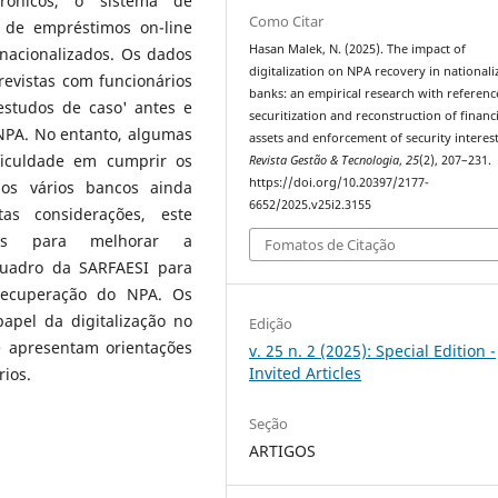
trônicos, o sistema de
Como Citar
 de empréstimos on-line
Hasan Malek, N. (2025). The impact of
acionalizados. Os dados
digitalization on NPA recovery in nationali
revistas com funcionários
banks: an empirical research with referenc
estudos de caso' antes e
securitization and reconstruction of financi
 NPA. No entanto, algumas
assets and enforcement of security interest
ificuldade em cumprir os
Revista Gestão & Tecnologia
,
25
(2), 207–231.
https://doi.org/10.20397/2177-
os vários bancos ainda
6652/2025.v25i2.3155
s considerações, este
icas para melhorar a
Fomatos de Citação
quadro da SARFAESI para
recuperação do NPA. Os
apel da digitalização no
Edição
 apresentam orientações
v. 25 n. 2 (2025): Special Edition -
Invited Articles
rios.
Seção
ARTIGOS