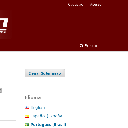
Cadastro
Acesso
Buscar
Enviar Submissão
d
Idioma
English
Español (España)
Português (Brasil)