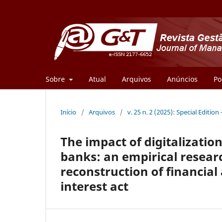
Sobre
Atual
Arquivos
Anúncios
Po
Início
/
Arquivos
/
v. 25 n. 2 (2025): Special Edition 
The impact of digitalizatio
banks: an empirical researc
reconstruction of financial
interest act