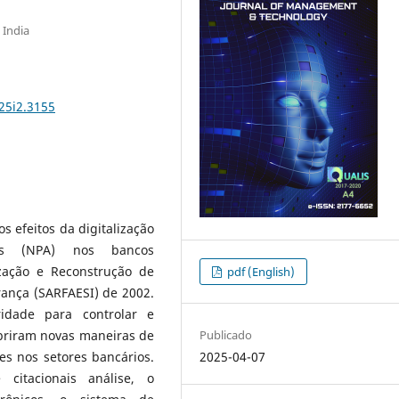
 India
25i2.3155
efeitos da digitalização
tes (NPA) nos bancos
ização e Reconstrução de
pdf (English)
rança (SARFAESI) de 2002.
idade para controlar e
Publicado
abriram novas maneiras de
2025-04-07
es nos setores bancários.
citacionais análise, o