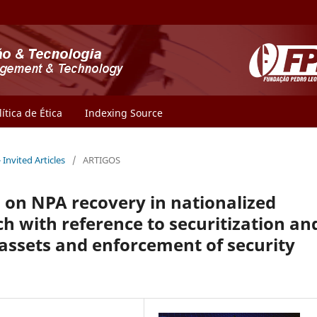
lítica de Ética
Indexing Source
- Invited Articles
/
ARTIGOS
n on NPA recovery in nationalized
h with reference to securitization an
 assets and enforcement of security