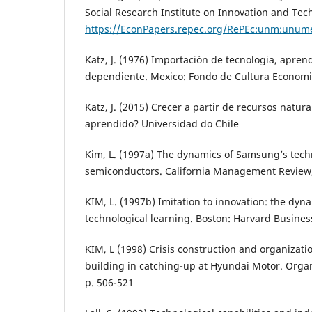
Social Research Institute on Innovation and Tec
https://EconPapers.repec.org/RePEc:unm:unum
Katz, J. (1976) Importación de tecnologia, aprend
dependiente. Mexico: Fondo de Cultura Econom
Katz, J. (2015) Crecer a partir de recursos natu
aprendido? Universidad do Chile
Kim, L. (1997a) The dynamics of Samsung’s techn
semiconductors. California Management Review, v
KIM, L. (1997b) Imitation to innovation: the dyn
technological learning. Boston: Harvard Busines
KIM, L (1998) Crisis construction and organizatio
building in catching-up at Hyundai Motor. Organi
p. 506-521