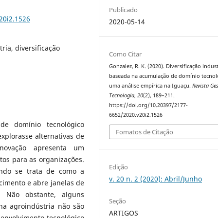
Publicado
20i2.1526
2020-05-14
ria, diversificação
Como Citar
Gonzalez, R. K. (2020). Diversificação indust
baseada na acumulação de domínio tecnol
uma análise empírica na Iguaçu.
Revista Ge
Tecnologia
,
20
(2), 189–211.
https://doi.org/10.20397/2177-
6652/2020.v20i2.1526
de domínio tecnológico
Fomatos de Citação
explorasse alternativas de
e inovação apresenta um
tos para as organizações.
Edição
ndo se trata de como a
v. 20 n. 2 (2020): Abril/Junho
imento e abre janelas de
l. Não obstante, alguns
Seção
na agroindústria não são
ARTIGOS
senvolvimento tecnológico