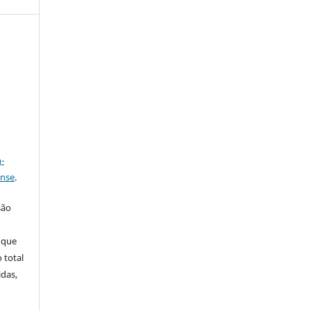
a
-
ense
.
são
 que
 total
idas,