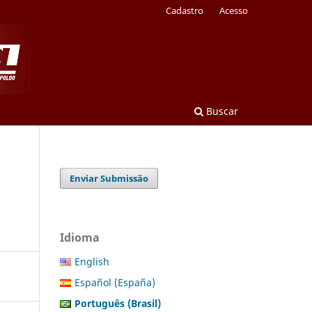
Cadastro
Acesso
Buscar
Enviar Submissão
Idioma
English
Español (España)
Português (Brasil)