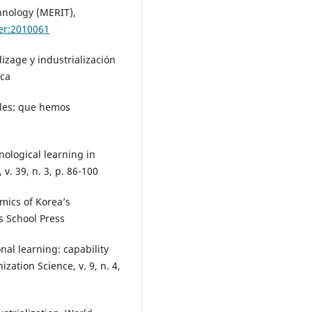
hnology (MERIT),
er:2010061
izage y industrialización
ica
rales: que hemos
ological learning in
. 39, n. 3, p. 86-100
amics of Korea’s
s School Press
nal learning: capability
zation Science, v. 9, n. 4,