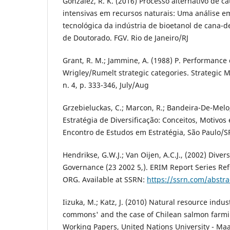
Gonzalez, R. K. (2016) Processo alternativo de c
intensivas em recursos naturais: Uma análise em
tecnológica da indústria de bioetanol de cana-de
de Doutorado. FGV. Rio de Janeiro/RJ
Grant, R. M.; Jammine, A. (1988) P. Performance
Wrigley/Rumelt strategic categories. Strategic 
n. 4, p. 333-346, July/Aug
Grzebieluckas, C.; Marcon, R.; Bandeira-De-Melo, 
Estratégia de Diversificação: Conceitos, Motivos 
Encontro de Estudos em Estratégia, São Paulo/SP
Hendrikse, G.W.J.; Van Oijen, A.C.J., (2002) Diver
Governance (23 2002 5,). ERIM Report Series Re
ORG. Available at SSRN:
https://ssrn.com/abstr
Iizuka, M.; Katz, J. (2010) Natural resource indus
commons' and the case of Chilean salmon farmi
Working Papers, United Nations University - Ma