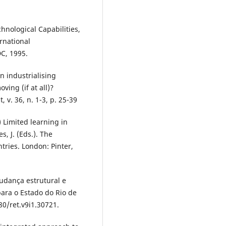
chnological Capabilities,
ernational
C, 1995.
n industrialising
ving (if at all)?
v. 36, n. 1-3, p. 25-39
) Limited learning in
s, J. (Eds.). The
ries. London: Pinter,
 Mudança estrutural e
para o Estado do Rio de
80/ret.v9i1.30721.