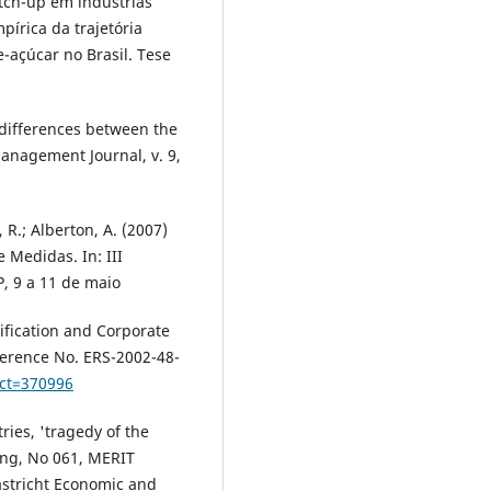
atch-up em indústrias
pírica da trajetória
-açúcar no Brasil. Tese
 differences between the
Management Journal, v. 9,
R.; Alberton, A. (2007)
e Medidas. In: III
, 9 a 11 de maio
sification and Corporate
ference No. ERS-2002-48-
act=370996
tries, 'tragedy of the
ng, No 061, MERIT
astricht Economic and