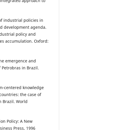
 integrated approach to
of industrial policies in
ed development agenda.
ndustrial policy and
ies accumulation. Oxford:
 the emergence and
Petrobras in Brazil.
firm-centered knowledge
countries: the case of
n Brazil. World
ion Policy: A New
siness Press, 1996