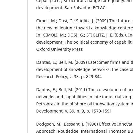
Cepal. (2012) Structural Change for equality. An
development. San Salvador: ECLAC
Cimoli, M.; Dosi, G.; Stiglitz, J. (2009) The future 
the new millenium: toward a knowledge-center
In: CIMOLI, M.; DOSI, G.; STIGLITZ, J. E. (Eds.). I
development. The political economy of capabilit
Oxford University Press
Dantas, E.; Bell, M. (2009) Latecomer firms and
development of knowledge networks: the case of 
Research Policy, v. 38, p. 829-844
Dantas, E.; Bell, M. (2011) The co-evolution of 
networks and capabilities in late industrializing 
Petrobras in the offshore oil innovation system i
Development, v. 39, n. 9, p. 1570-1591
Dodgson, M., Bessant, J. (1996) Effective Innovat
Approach, Routledge: International Thomson Bu