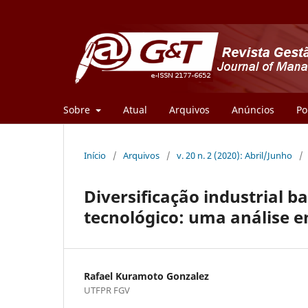
Sobre
Atual
Arquivos
Anúncios
Po
Início
/
Arquivos
/
v. 20 n. 2 (2020): Abril/Junho
/
Diversificação industrial 
tecnológico: uma análise e
Rafael Kuramoto Gonzalez
UTFPR FGV