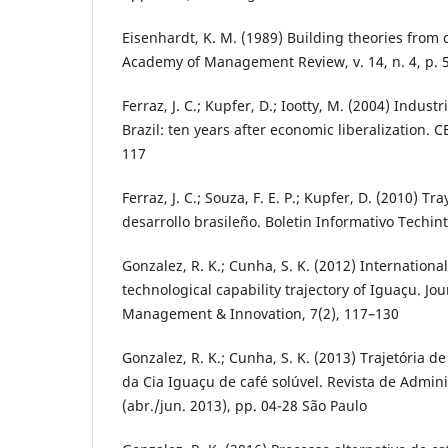
Eisenhardt, K. M. (1989) Building theories from 
Academy of Management Review, v. 14, n. 4, p. 
Ferraz, J. C.; Kupfer, D.; Iootty, M. (2004) Indust
Brazil: ten years after economic liberalization. C
117
Ferraz, J. C.; Souza, F. E. P.; Kupfer, D. (2010) Tr
desarrollo brasileño. Boletin Informativo Techint
Gonzalez, R. K.; Cunha, S. K. (2012) Internationa
technological capability trajectory of Iguaçu. Jo
Management & Innovation, 7(2), 117–130
Gonzalez, R. K.; Cunha, S. K. (2013) Trajetória 
da Cia Iguaçu de café solúvel. Revista de Admini
(abr./jun. 2013), pp. 04-28 São Paulo