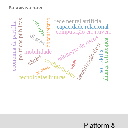
Palavras-chave
serviços
absenteísmo
rede neural artificial.
políticas públicas
economia da partilha
capacidade relacional
computação em nuvem
dbscan
mitigação de riscos.
aliança estratégica
terceirização de ti
mobilidade
soft skills
c&t&i
confiabilidade
uber
acesso
tecnologias futuras