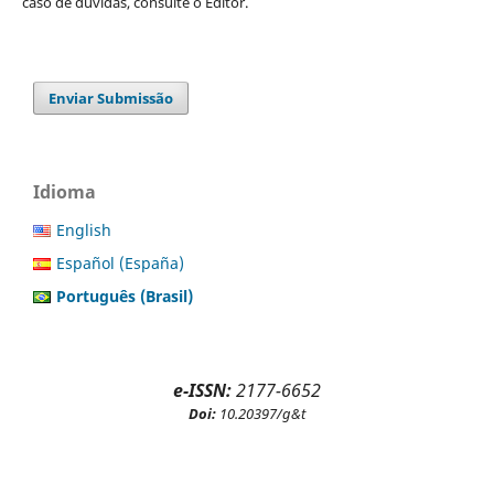
caso de dúvidas, consulte o Editor.
Enviar Submissão
Idioma
English
Español (España)
Português (Brasil)
e-ISSN:
2177-6652
Doi:
10.20397/g&t