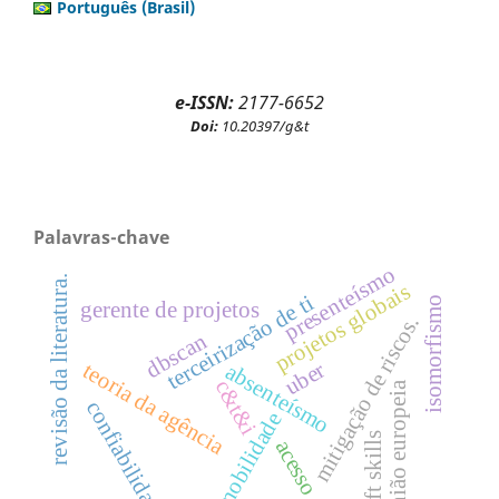
Português (Brasil)
e-ISSN:
2177-6652
Doi:
10.20397/g&t
Palavras-chave
presenteísmo
revisão da literatura.
projetos globais
terceirização de ti
isomorfismo
gerente de projetos
mitigação de riscos.
dbscan
uber
teoria da agência
absenteísmo
c&t&i
união europeia
confiabilidade
mobilidade
soft skills
acesso