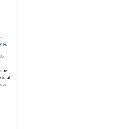
a
-
ense
.
são
 que
 total
idas,