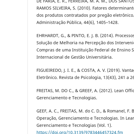
DE FARIA, E. R., FERREIRA, M. A. M., DOS SANTOS
RAMOS SILVEIRA, S. (2010). Fatores determinant
dos produtos contratados por pregão eletrônico.
Administração Pública, 44(6), 1405–1428.
EHRHARDT, G., & PINTO, E. J. B. (2014). Process
Solução de Melhoria na Percepção dos Interveni
Compras de uma Instituição Federal de Ensino S
Internacional de Gestão Universitária.
FIGUEIREDO, J. I. E., & COSTA, A. V. (2019). Van
Eletrônico. Revista de Psicologia, 13(43), 241 a 2
FREITAS, M. DO C., & GREEF, A. (2012). Lean Offi
Gerenciamento e Tecnologias.
GEEF, A. C., FREITAS, M. do C. D., & Romanel, F. B
Operação, Gerenciamento e Tecnologias. In Lean
Gerenciamento e Tecnologias (Vol. 1).
https://doi.org/10.3139/9783446457324.fm