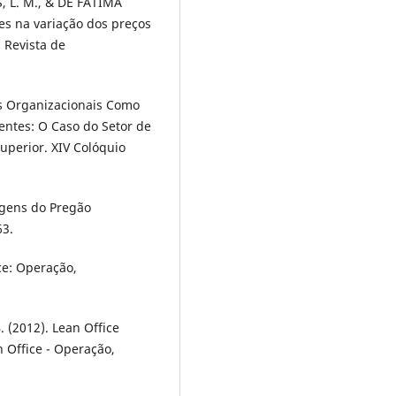
, L. M., & DE FÁTIMA
es na variação dos preços
 Revista de
os Organizacionais Como
entes: O Caso do Setor de
uperior. XIV Colóquio
tagens do Pregão
63.
ce: Operação,
. (2012). Lean Office
 Office - Operação,