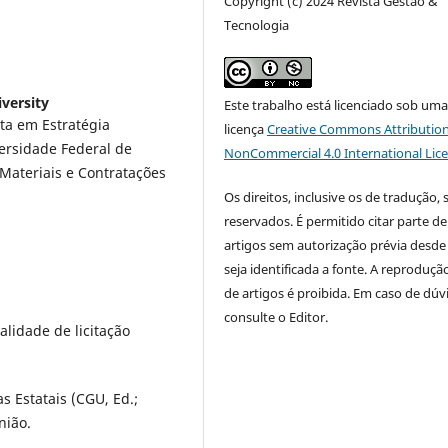
Copyright (c) 2024 Revista Gestão &
Tecnologia
iversity
Este trabalho está licenciado sob um
ta em Estratégia
licença
Creative Commons Attribution
iersidade Federal de
NonCommercial 4.0 International Lic
Materiais e Contratações
Os direitos, inclusive os de tradução, 
reservados. É permitido citar parte de
artigos sem autorização prévia desde
seja identificada a fonte. A reprodução
de artigos é proibida. Em caso de dúv
consulte o Editor.
alidade de licitação
s Estatais (CGU, Ed.;
nião.