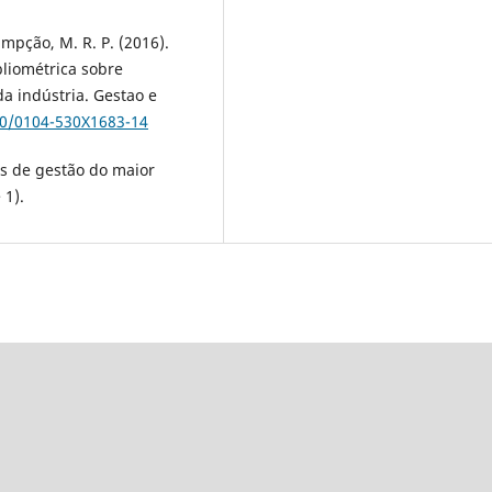
pção, M. R. P. (2016).
bliométrica sobre
a indústria. Gestao e
90/0104-530X1683-14
ios de gestão do maior
 1).