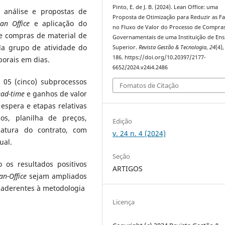
Pinto, E. de J. B. (2024). Lean Office: uma
a análise e propostas de
Proposta de Otimização para Reduzir as Fa
an Office
e aplicação do
no Fluxo de Valor do Processo de Compra
e compras de material de
Governamentais de uma Instituição de Ens
da grupo de atividade do
Superior.
Revista Gestão & Tecnologia
,
24
(4)
186. https://doi.org/10.20397/2177-
orais em dias.
6652/2024.v24i4.2486
r 05 (cinco) subprocessos
Fomatos de Citação
ead-time
e ganhos de valor
espera e etapas relativas
os, planilha de preços,
Edição
natura do contrato, com
v. 24 n. 4 (2024)
ual.
Seção
o os resultados positivos
ARTIGOS
an-Office
sejam ampliados
o aderentes à metodologia
Licença