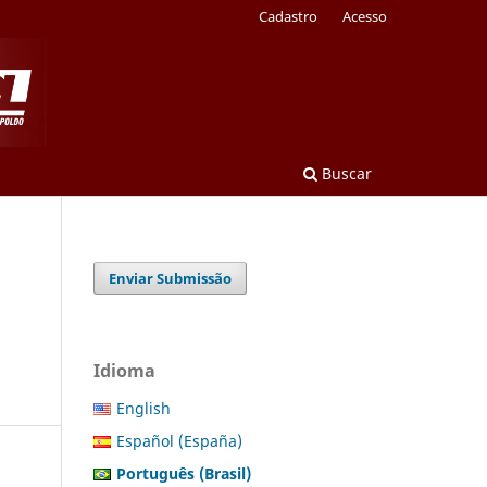
Cadastro
Acesso
Buscar
Enviar Submissão
Idioma
English
Español (España)
Português (Brasil)