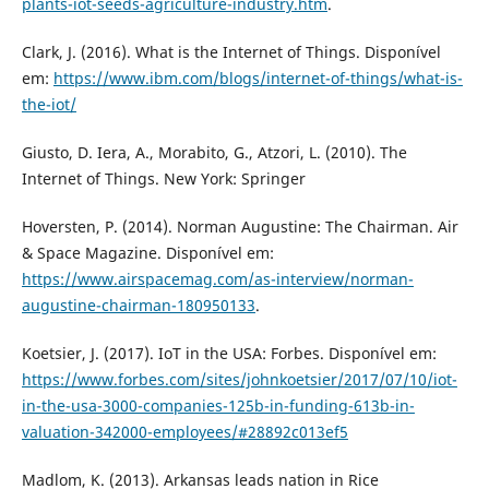
plants-iot-seeds-agriculture-industry.htm
.
Clark, J. (2016). What is the Internet of Things. Disponível
em:
https://www.ibm.com/blogs/internet-of-things/what-is-
the-iot/
Giusto, D. Iera, A., Morabito, G., Atzori, L. (2010). The
Internet of Things. New York: Springer
Hoversten, P. (2014). Norman Augustine: The Chairman. Air
& Space Magazine. Disponível em:
https://www.airspacemag.com/as-interview/norman-
augustine-chairman-180950133
.
Koetsier, J. (2017). IoT in the USA: Forbes. Disponível em:
https://www.forbes.com/sites/johnkoetsier/2017/07/10/iot-
in-the-usa-3000-companies-125b-in-funding-613b-in-
valuation-342000-employees/#28892c013ef5
Madlom, K. (2013). Arkansas leads nation in Rice