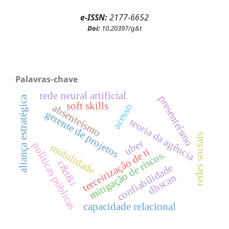
e-ISSN:
2177-6652
Doi:
10.20397/g&t
Palavras-chave
rede neural artificial.
presenteísmo
aliança estratégica
soft skills
acesso
absenteísmo
gerente de projetos
teoria da agência
redes sociais
uber
políticas públicas
mobilidade
terceirização de ti
mitigação de riscos.
c&t&i
confiabilidade
dbscan
capacidade relacional