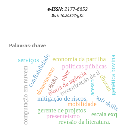
e-ISSN:
2177-6652
Doi:
10.20397/g&t
Palavras-chave
confiabilidade
genética bovina
economia da partilha
serviços
políticas públicas
absenteísmo
computação em nuvem
uber
terceirização de ti
teoria da agência
dbscan
c&t&i
acesso
soft skills
mitigação de riscos.
mobilidade
gerente de projetos
escala exq
presenteísmo
revisão da literatura.