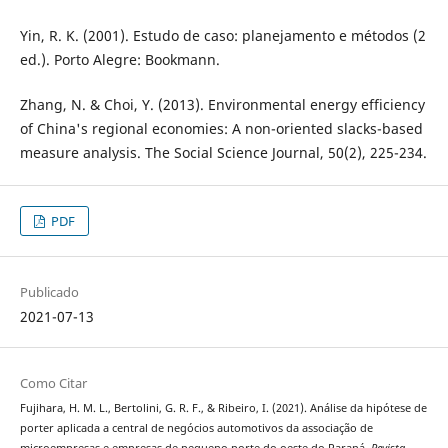
Yin, R. K. (2001). Estudo de caso: planejamento e métodos (2
ed.). Porto Alegre: Bookmann.
Zhang, N. & Choi, Y. (2013). Environmental energy efficiency
of China's regional economies: A non-oriented slacks-based
measure analysis. The Social Science Journal, 50(2), 225-234.
PDF
Publicado
2021-07-13
Como Citar
Fujihara, H. M. L., Bertolini, G. R. F., & Ribeiro, I. (2021). Análise da hipótese de
porter aplicada a central de negócios automotivos da associação de
microempresas e empresas de pequeno porte do oeste do Paraná.
Revista