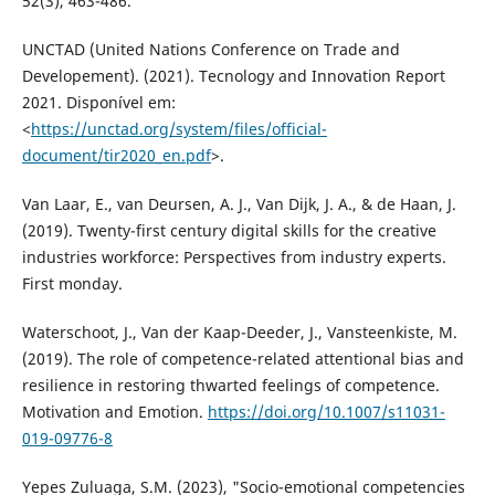
52(3), 463-486.
UNCTAD (United Nations Conference on Trade and
Developement). (2021). Tecnology and Innovation Report
2021. Disponível em:
<
https://unctad.org/system/files/official-
document/tir2020_en.pdf
>.
Van Laar, E., van Deursen, A. J., Van Dijk, J. A., & de Haan, J.
(2019). Twenty-first century digital skills for the creative
industries workforce: Perspectives from industry experts.
First monday.
Waterschoot, J., Van der Kaap-Deeder, J., Vansteenkiste, M.
(2019). The role of competence-related attentional bias and
resilience in restoring thwarted feelings of competence.
Motivation and Emotion.
https://doi.org/10.1007/s11031-
019-09776-8
Yepes Zuluaga, S.M. (2023), "Socio-emotional competencies