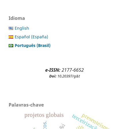
Idioma
English
Español (España)
Português (Brasil)
e-ISSN:
2177-6652
Doi:
10.20397/g&t
Palavras-chave
presenteísmo
projetos globais
terceirização de ti